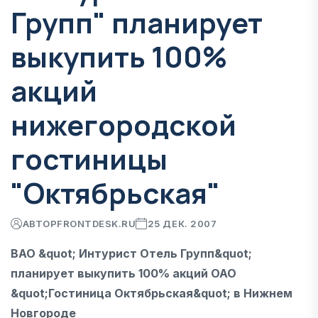
Групп" планирует
выкупить 100%
акций
нижегородской
гостиницы
"Октябрьская"
АВТОР
FRONTDESK.RU
25 ДЕК. 2007
ВАО &quot; Интурист Отель Групп&quot;
планирует выкупить 100% акций ОАО
&quot;Гостиница Октябрьская&quot; в Нижнем
Новгороде