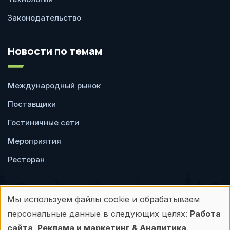
Законодательство
Новости по темам
Международный рынок
Поставщики
Гостиничные сети
Мероприятия
Ресторан
Мы используем файлы cookie и обрабатываем
Использование
персональные данные в следующих целях:
Работа
Пользовательское
Политика
сайта, Реклама и маркетинг & Аналитика
.