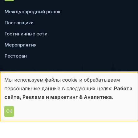
Международный рынок
Поставщики
Гостиничные сети
Мероприятия
Ресторан
Мы используем файлы cookie и обрабатываем
Использование
персональные данные в следующих целях:
Работа
Пользовательское
Политика
персональных
сайта, Реклама и маркетинг & Аналитика
.
соглашение
конфиденциальности
данных
ОК
© Frontdesk.ru, 2006-2026
и
Любое использование материалов с данного
сайта допускается только с письменного
файлов