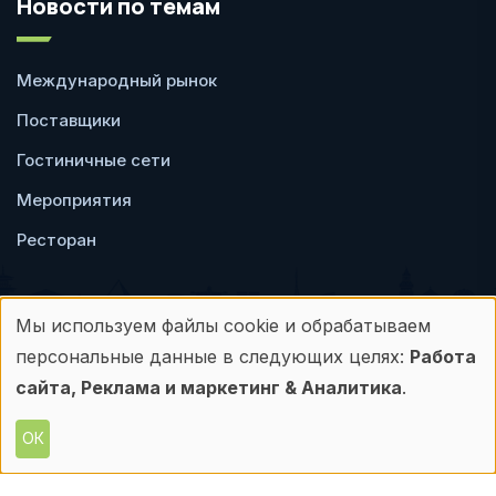
Новости по темам
Международный рынок
Поставщики
Гостиничные сети
Мероприятия
Ресторан
Мы используем файлы cookie и обрабатываем
Использование
персональные данные в следующих целях:
Работа
Пользовательское
Политика
персональных
сайта, Реклама и маркетинг & Аналитика
.
соглашение
конфиденциальности
данных
ОК
© Frontdesk.ru, 2006-2026
и
Любое использование материалов с данного