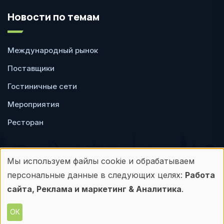
Новости по темам
Международный рынок
Поставщики
Гостиничные сети
Мероприятия
Ресторан
Мы используем файлы cookie и обрабатываем
Использование
персональные данные в следующих целях:
Работа
Пользовательское
Политика
персональных
сайта, Реклама и маркетинг & Аналитика
.
соглашение
конфиденциальности
данных
ОК
© Frontdesk.ru, 2006-2026