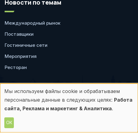
Новости по темам
Международный рынок
Поставщики
Гостиничные сети
Мероприятия
Ресторан
Мы используем файлы cookie и обрабатываем
Использование
персональные данные в следующих целях:
Работа
Пользовательское
Политика
персональных
сайта, Реклама и маркетинг & Аналитика
.
соглашение
конфиденциальности
данных
ОК
© Frontdesk.ru, 2006-2026
и
Любое использование материалов с данного