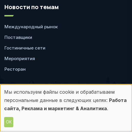
Новости по темам
Международный рынок
Поставщики
Гостиничные сети
Мероприятия
Ресторан
Мы используем файлы cookie и обрабатываем
Использование
персональные данные в следующих целях:
Работа
Пользовательское
Политика
персональных
сайта, Реклама и маркетинг & Аналитика
.
соглашение
конфиденциальности
данных
ОК
© Frontdesk.ru, 2006-2026
Любое использование материалов с данного