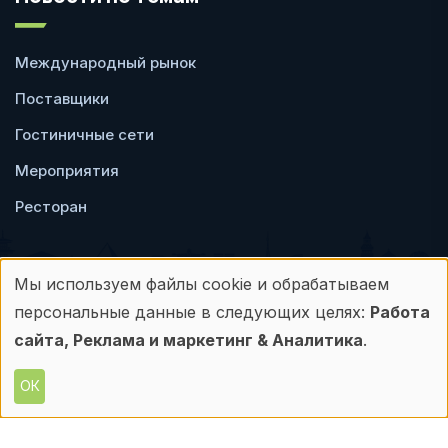
Международный рынок
Поставщики
Гостиничные сети
Мероприятия
Ресторан
Мы используем файлы cookie и обрабатываем
Использование
персональные данные в следующих целях:
Работа
Пользовательское
Политика
персональных
сайта, Реклама и маркетинг & Аналитика
.
соглашение
конфиденциальности
данных
ОК
© Frontdesk.ru, 2006-2026
и
Любое использование материалов с данного
сайта допускается только с письменного