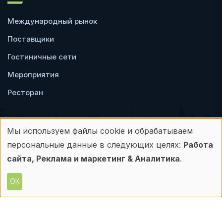
Международный рынок
Поставщики
Гостиничные сети
Мероприятия
Ресторан
Мы используем файлы cookie и обрабатываем
Использование
персональные данные в следующих целях:
Работа
Пользовательское
Политика
персональных
сайта, Реклама и маркетинг & Аналитика
.
соглашение
конфиденциальности
данных
ОК
© Frontdesk.ru, 2006-2026
и
Любое использование материалов с данного
сайта допускается только с письменного
файлов