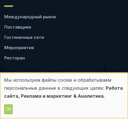
Международный рынок
Поставщики
Гостиничные сети
Мероприятия
Ресторан
Мы используем файлы cookie и обрабатываем
Использование
персональные данные в следующих целях:
Работа
Пользовательское
Политика
персональных
сайта, Реклама и маркетинг & Аналитика
.
соглашение
конфиденциальности
данных
ОК
© Frontdesk.ru, 2006-2026
и
Любое использование материалов с данного
сайта допускается только с письменного