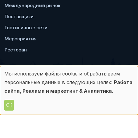
Международный рынок
Поставщики
Гостиничные сети
Мероприятия
Ресторан
Мы используем файлы cookie и обрабатываем
Использование
персональные данные в следующих целях:
Работа
Пользовательское
Политика
персональных
сайта, Реклама и маркетинг & Аналитика
.
соглашение
конфиденциальности
данных
ОК
© Frontdesk.ru, 2006-2026
и
Любое использование материалов с данного
сайта допускается только с письменного
файлов
разрешения его правообладателя.