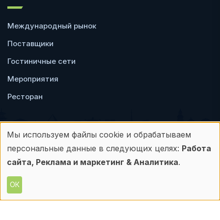
Международный рынок
Поставщики
Гостиничные сети
Мероприятия
Ресторан
Мы используем файлы cookie и обрабатываем
Использование
персональные данные в следующих целях:
Работа
Пользовательское
Политика
персональных
сайта, Реклама и маркетинг & Аналитика
.
соглашение
конфиденциальности
данных
ОК
© Frontdesk.ru, 2006-2026
и
Любое использование материалов с данного
сайта допускается только с письменного