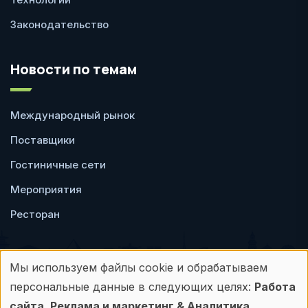
Законодательство
Новости по темам
Международный рынок
Поставщики
Гостиничные сети
Мероприятия
Ресторан
Мы используем файлы cookie и обрабатываем
Использование
персональные данные в следующих целях:
Работа
Пользовательское
Политика
сайта, Реклама и маркетинг & Аналитика
.