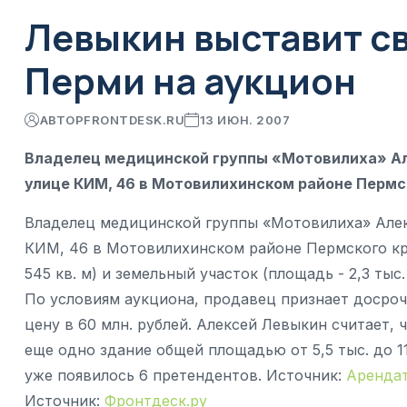
Левыкин выставит с
Перми на аукцион
АВТОР
FRONTDESK.RU
13 ИЮН. 2007
Владелец медицинской группы «Мотовилиха» Ал
улице КИМ, 46 в Мотовилихинском районе Пермс
Владелец медицинской группы «Мотовилиха» Алек
КИМ, 46 в Мотовилихинском районе Пермского кра
545 кв. м) и земельный участок (площадь - 2,3 тыс.
По условиям аукциона, продавец признает досро
цену в 60 млн. рублей. Алексей Левыкин считает,
еще одно здание общей площадью от 5,5 тыс. до 11
уже появилось 6 претендентов. Источник:
Арендат
Источник:
Фронтдеск.ру