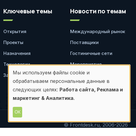
Ключевые темы
Новости по темам
Открытия
Международный рынок
Проекты
Поставщики
Назначения
Гостиничные сети
Технологии
Мероприятия
Мы используем файлы cookie и
Законодательство
Ресторан
Использование
обрабатываем персональные данные в
персональных
следующих целях:
Работа сайта, Реклама и
маркетинг & Аналитика
.
данных
и
ОК
файлов
© Frontdesk.ru, 2006-2026
материалов с данного сайта допускается только с