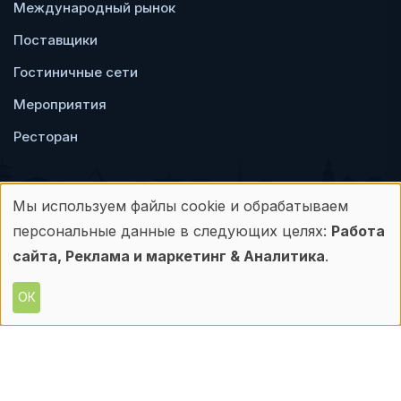
Международный рынок
Поставщики
Гостиничные сети
Мероприятия
Ресторан
Мы используем файлы cookie и обрабатываем
Использование
персональные данные в следующих целях:
Работа
Пользовательское
Политика
персональных
сайта, Реклама и маркетинг & Аналитика
.
соглашение
конфиденциальности
данных
ОК
© Frontdesk.ru, 2006-2026
и
Любое использование материалов с данного
сайта допускается только с письменного
файлов
разрешения его правообладателя.
cookie