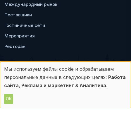
Международный рынок
Поставщики
Гостиничные сети
Мероприятия
Ресторан
Мы используем файлы cookie и обрабатываем
Использование
персональные данные в следующих целях:
Работа
Пользовательское
Политика
персональных
сайта, Реклама и маркетинг & Аналитика
.
соглашение
конфиденциальности
данных
ОК
© Frontdesk.ru, 2006-2026
и
Любое использование материалов с данного
сайта допускается только с письменного
файлов
разрешения его правообладателя.