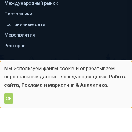
Международный рынок
Поставщики
Гостиничные сети
Мероприятия
Ресторан
Мы используем файлы cookie и обрабатываем
Использование
персональные данные в следующих целях:
Работа
Пользовательское
Политика
персональных
сайта, Реклама и маркетинг & Аналитика
.
соглашение
конфиденциальности
данных
ОК
© Frontdesk.ru, 2006-2026
и
Любое использование материалов с данного
сайта допускается только с письменного
файлов
разрешения его правообладателя.