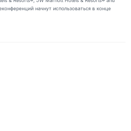
ls & Resorts®, JW Marriott Hotels & Resorts® and
елеконференций начнут использоваться в конце