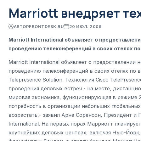
Marriott внедряет т
АВТОР
FRONTDESK.RU
20 ИЮЛ. 2009
Marriott International объявляет о предоставлен
проведению телеконференций в своих отелях по
Marriott International объявляет о предоставлении
проведению телеконференций в своих отелях по 
Telepresence Solution. Технология Cisco TelePres
проведения деловых встреч - на месте, дистанцио
мировая экономика, функционирующая в режиме 24
потребность в организации небольших глобальны
возрастать,- заявил Арне Соренсон, Президент и 
International. На первых порах Марриотт планиру
крупнейших деловых центрах, включая Нью-Йорк, 