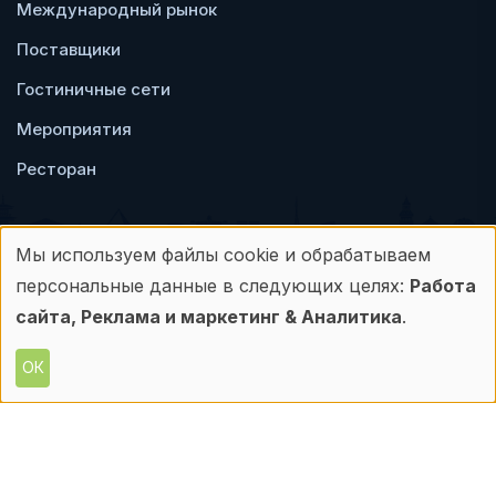
Международный рынок
Поставщики
Гостиничные сети
Мероприятия
Ресторан
Мы используем файлы cookie и обрабатываем
Использование
персональные данные в следующих целях:
Работа
Пользовательское
Политика
персональных
сайта, Реклама и маркетинг & Аналитика
.
соглашение
конфиденциальности
данных
ОК
© Frontdesk.ru, 2006-2026
и
Любое использование материалов с данного
сайта допускается только с письменного
файлов
разрешения его правообладателя.
cookie