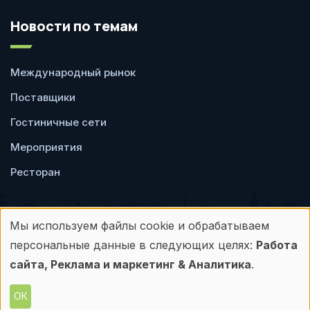
Новости по темам
Международный рынок
Поставщики
Гостиничные сети
Мероприятия
Ресторан
Мы используем файлы cookie и обрабатываем
Использование
персональные данные в следующих целях:
Работа
Пользовательское
Политика
персональных
сайта, Реклама и маркетинг & Аналитика
.
соглашение
конфиденциальности
данных
ОК
© Frontdesk.ru, 2006-2026