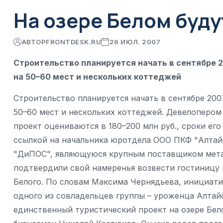
На озере Белом буду
АВТОР
FRONTDESK.RU
26 ИЮЛ. 2007
Строительство планируется начать в сентябре 2
на 50–60 мест и нескольких коттеджей
Строительство планируется начать в сентябре 200
50–60 мест и нескольких коттеджей. Девелопером
проект оцениваются в 180–200 млн руб., сроки его 
ссылкой на начальника юротдела ООО ПКФ "Алтай
"ДиПОС", являющуюся крупным поставщиком мета
подтвердили свой намеренья возвести гостиницу н
Белого. По словам Максима Чернядьева, инициати
одного из совладельцев группы – уроженца Алтайс
единственный туристический проект на озере Бело