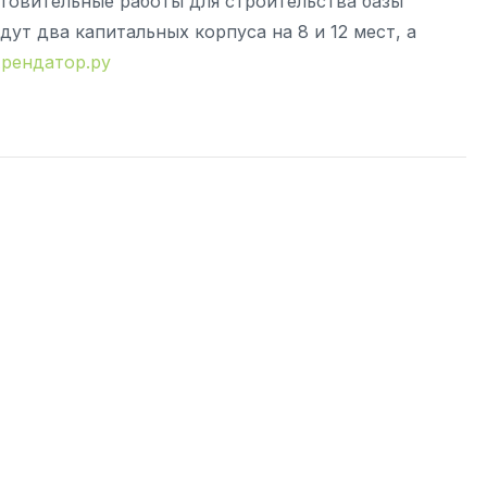
товительные работы для строительства базы
ут два капитальных корпуса на 8 и 12 мест, а
рендатор.ру