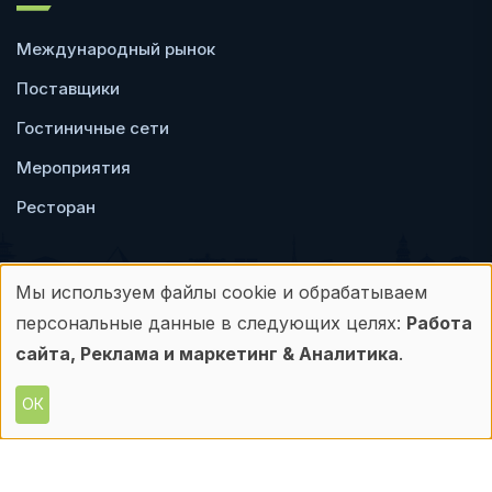
Международный рынок
Поставщики
Гостиничные сети
Мероприятия
Ресторан
Мы используем файлы cookie и обрабатываем
Использование
персональные данные в следующих целях:
Работа
Пользовательское
Политика
персональных
сайта, Реклама и маркетинг & Аналитика
.
соглашение
конфиденциальности
данных
ОК
© Frontdesk.ru, 2006-2026
и
Любое использование материалов с данного
сайта допускается только с письменного
файлов