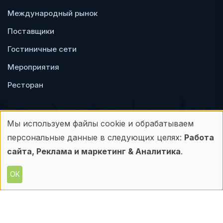
Международный рынок
Поставщики
Гостиничные сети
Мероприятия
Ресторан
Мы используем файлы cookie и обрабатываем
Использование
персональные данные в следующих целях:
Работа
Пользовательское
Политика
персональных
сайта, Реклама и маркетинг & Аналитика
.
соглашение
конфиденциальности
данных
ОК
© Frontdesk.ru, 2006-2026
и
Любое использование материалов с данного
сайта допускается только с письменного
файлов
разрешения его правообладателя.