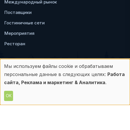
Международный рынок
Поставщики
Гостиничные сети
Мероприятия
Ресторан
Мы используем файлы cookie и обрабатываем
Использование
персональные данные в следующих целях:
Работа
Пользовательское
Политика
персональных
сайта, Реклама и маркетинг & Аналитика
.
соглашение
конфиденциальности
данных
ОК
© Frontdesk.ru, 2006-2026
и
Любое использование материалов с данного
сайта допускается только с письменного
файлов
разрешения его правообладателя.
cookie