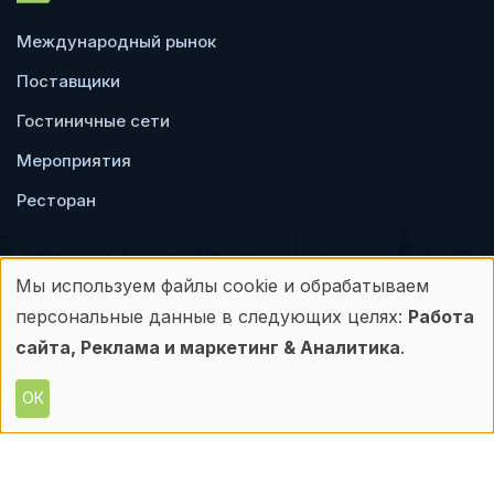
Международный рынок
Поставщики
Гостиничные сети
Мероприятия
Ресторан
Мы используем файлы cookie и обрабатываем
Использование
персональные данные в следующих целях:
Работа
Пользовательское
Политика
персональных
сайта, Реклама и маркетинг & Аналитика
.
соглашение
конфиденциальности
данных
ОК
© Frontdesk.ru, 2006-2026
и
Любое использование материалов с данного
сайта допускается только с письменного
файлов