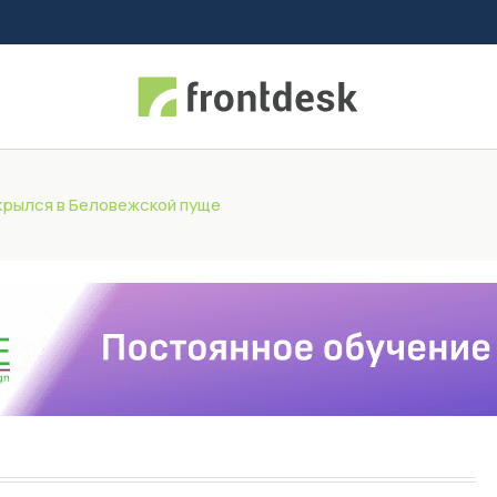
крылся в Беловежской пуще