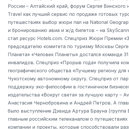
России – Алтайский край, форум Сергея Винского 
Travel как лучший сервис по продаже готовых ту
путешествиях выбор жюри пал на National Geograph
и бронированию авиа и ж/д билетов – на SkyScan
стал ресурс Hotels.com. Спецприз Жюри Премии «З
председателю комитета по туризму Москвы Серге
Планета» «Человек Планеты» достался команде 31
инвалидов. Cпецприз «Прорыв года» получила ком
географического общества «Лучшему региону для
Чукотскому автономному округу. Спецприз от парт
поддержку эко-философии в гостиничном бизнесе»
издательства «Вокруг света» за лучшую карту – Av
Анастасия Чернобровина и Андрей Петров. А гла
было выступление Дэвида Артура Брауна (группа
главным российским телеканалом о путешествиях 
компании и проекты, которые способствовали раз