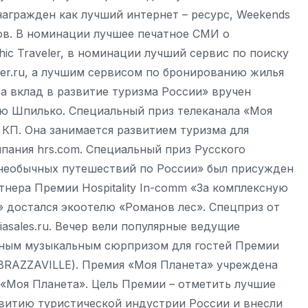
награжден как лучший интернет – ресурс, Weekends
ров. В номинации лучшее печатное СМИ о
ic Travеler, в номинации лучший сервис по поиску
ner.ru, а лучшим сервисом по бронированию жилья
а вклад в развитие туризма России» вручен
ю Шпилько. Специальный приз телеканала «Моя
 КП. Она занимается развитием туризма для
пания hrs.com. Специальный приз Русского
 необычных путешествий по России» был присужден
нера Премии Hospitality In-comm «За комплексную
 достался экоотелю «Романов лес». Спецприз от
iasales.ru. Вечер вели популярные ведущие
вным музыкальным сюрпризом для гостей Премии
 BRAZZAVILLE). Премия «Моя Планета» учреждена
«Моя Планета». Цель Премии – отметить лучшие
витию туристической индустрии России и внесли