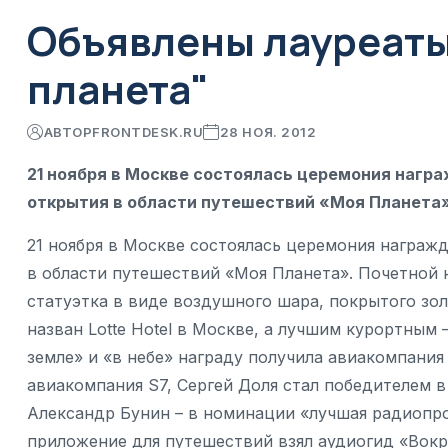
Объявлены лауреаты
планета"
АВТОР
FRONTDESK.RU
28 НОЯ. 2012
21 ноября в Москве состоялась церемония нагр
открытия в области путешествий «Моя Планета
21 ноября в Москве состоялась церемония награж
в области путешествий «Моя Планета». Почетной 
статуэтка в виде воздушного шара, покрытого зо
назван Lotte Hotel в Москве, а лучшим курортным 
земле» и «в небе» награду получила авиакомпания
авиакомпания S7, Сергей Доля стал победителем 
Александр Бунин – в номинации «лучшая радиопр
приложение для путешествий взял аудиогид «Вокр