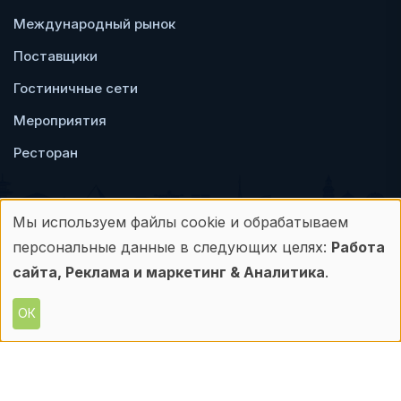
Международный рынок
Поставщики
Гостиничные сети
Мероприятия
Ресторан
Мы используем файлы cookie и обрабатываем
Использование
персональные данные в следующих целях:
Работа
Пользовательское
Политика
персональных
сайта, Реклама и маркетинг & Аналитика
.
соглашение
конфиденциальности
данных
ОК
© Frontdesk.ru, 2006-2026
и
Любое использование материалов с данного
сайта допускается только с письменного
файлов
разрешения его правообладателя.