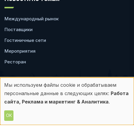
Международный рынок
Поставщики
Гостиничные сети
Мероприятия
Ресторан
Мы используем файлы cookie и обрабатываем
Использование
персональные данные в следующих целях:
Работа
Пользовательское
Политика
персональных
сайта, Реклама и маркетинг & Аналитика
.
соглашение
конфиденциальности
данных
ОК
© Frontdesk.ru, 2006-2026
и
Любое использование материалов с данного
сайта допускается только с письменного