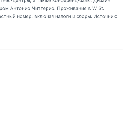
итнес-центры, а также конференц-залы. Дизайн
ром Антонио Читтерио. Проживание в W St.
местный номер, включая налоги и сборы. Источник: