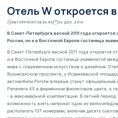
Отель W откроется в
АВТОР
FRONTDESK.RU
20 ДЕК. 2010
В Санкт-Петербурге весной 2011 года откроется о
России, но и в Восточной Европе гостиница зна
В Санкт-Петербурге весной 2011 года откроется оте
и в Восточной Европе гостиница знаменитой меж
мире с современным искусством и дизайном. Отель
Вознесенском проспекте, у Исаакиевской площади, 
автомобили Porshe впервые станут официальным а
Panamera 4S в фирменном фиолетовом цвете, а та
- в максимальной комплектации. В летний период
возможность взять напрокат один из велосипедов 
располагать 137 номерами, включая десять сьютов.