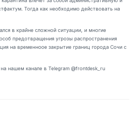
 карантина влечет за собой административную и
стфактум. Тогда как необходимо действовать на
зался в крайне сложной ситуации, и многие
пособ предотвращения угрозы распространения
иция на временноое закрытие границ города Сочи с
а нашем канале в Telegram @frontdesk_ru