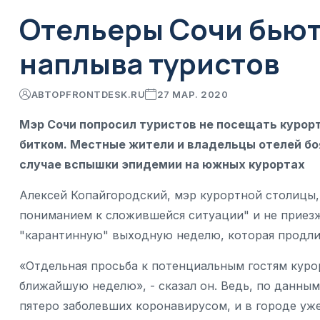
Отельеры Сочи бьют 
наплыва туристов
АВТОР
FRONTDESK.RU
27 МАР. 2020
Мэр Сочи попросил туристов не посещать курор
битком. Местные жители и владельцы отелей боя
случае вспышки эпидемии на южных курортах
Алексей Копайгородский, мэр курортной столицы, 
пониманием к сложившейся ситуации" и не приезж
"карантинную" выходную неделю, которая продлит
«Отдельная просьба к потенциальным гостям курор
ближайшую неделю», - сказал он. Ведь, по данны
пятеро заболевших коронавирусом, и в городе уж