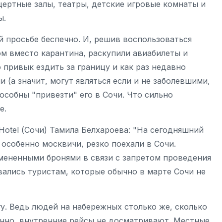
цертные залы, театры, детские игровые комнаты и
ы.
й просьбе беспечно. И, решив воспользоваться
м вместо карантина, раскупили авиабилеты и
то привык ездить за границу и как раз недавно
 (а значит, могут являться если и не заболевшими,
собны "привезти" его в Сочи. Что сильно
е.
otel (Сочи) Тамила Белхароева: "На сегодняшний
 особенно москвичи, резко поехали в Сочи.
тмененными бронями в связи с запретом проведения
ались туристам, которые обычно в марте Сочи не
у. Ведь людей на набережных столько же, сколько
венно, внутренние рейсы не досматривают. Местные