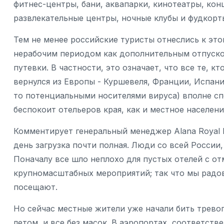
фитнес-центры, бани, аквапарки, кинотеатры, кон
развлекательные центры, ночные клубы и фудкорт
Тем не менее российские туристы отнеслись к это
нерабочим периодом как дополнительным отпуско
путевки. В частности, это означает, что все те, к
вернулся из Европы - Куршевеля, Франции, Испании
то потенциальными носителями вируса) вполне спо
беспокоит отельеров края, как и местное населени
Комментирует генеральный менеджер Alana Royal H
день загрузка почти полная. Люди со всей России,
Поначалу все шло неплохо для пустых отелей с о
крупномасштабных мероприятий; так что мы радов
посещают.
Но сейчас местные жители уже начали бить тревог
летом, и все без масок. В аэропортах, соответст