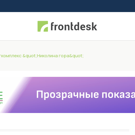
комплекс &quot;Николина гора&quot;