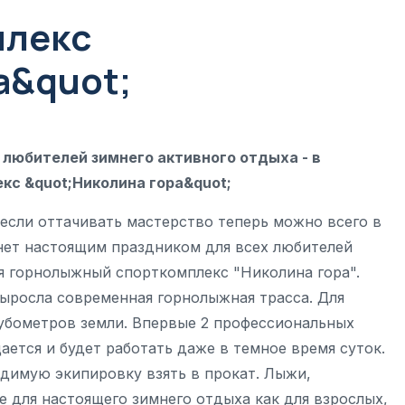
плекс
а&quot;
любителей зимнего активного отдыха - в
с &quot;Николина гора&quot;
 если оттачивать мастерство теперь можно всего в
анет настоящим праздником для всех любителей
ся горнолыжный спорткомплекс "Николина гора".
выросла современная горнолыжная трасса. Для
кубометров земли. Впервые 2 профессиональных
ется и будет работать даже в темное время суток.
димую экипировку взять в прокат. Лыжи,
е для настоящего зимнего отдыха как для взрослых,