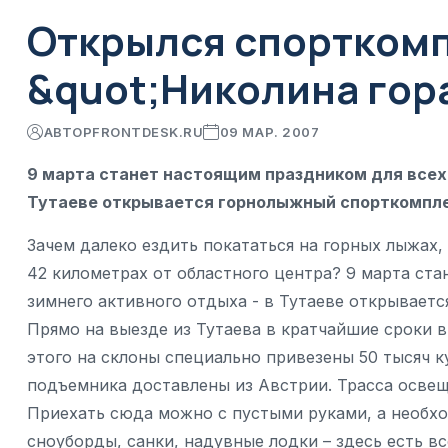
Открылся спортком
&quot;Николина гор
АВТОР
FRONTDESK.RU
09 МАР. 2007
9 марта станет настоящим праздником для всех 
Тутаеве открывается горнолыжный спорткомплек
Зачем далеко ездить покататься на горных лыжах,
42 километрах от областного центра? 9 марта ст
зимнего активного отдыха - в Тутаеве открывает
Прямо на выезде из Тутаева в кратчайшие сроки 
этого на склоны специально привезены 50 тысяч 
подъемника доставлены из Австрии. Трасса освеща
Приехать сюда можно с пустыми руками, а необхо
сноуборды, санки, надувные лодки – здесь есть вс