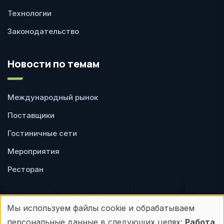
Технологии
Законодательство
Новости по темам
Международный рынок
Поставщики
Гостиничные сети
Мероприятия
Ресторан
Мы используем файлы cookie и обрабатываем
Использование
персональные данные в следующих целях:
Работа