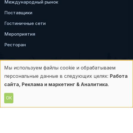
Международный рынок
Поставщики
Гостиничные сети
Мероприятия
Ресторан
Мы используем файлы cookie и обрабатываем
Использование
персональные данные в следующих целях:
Работа
Пользовательское
Политика
персональных
сайта, Реклама и маркетинг & Аналитика
.
соглашение
конфиденциальности
данных
ОК
© Frontdesk.ru, 2006-2026
и
Любое использование материалов с данного
сайта допускается только с письменного
файлов
разрешения его правообладателя.
cookie