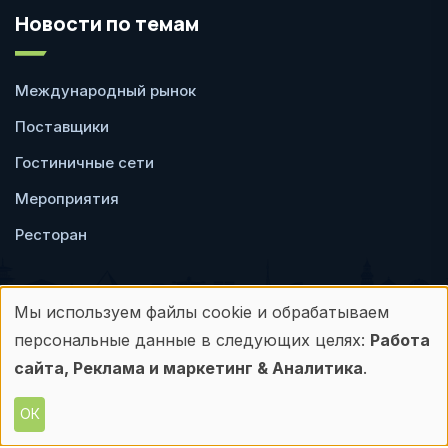
Новости по темам
Международный рынок
Поставщики
Гостиничные сети
Мероприятия
Ресторан
Мы используем файлы cookie и обрабатываем
Использование
персональные данные в следующих целях:
Работа
Пользовательское
Политика
персональных
сайта, Реклама и маркетинг & Аналитика
.
соглашение
конфиденциальности
данных
ОК
© Frontdesk.ru, 2006-2026
Любое использование материалов с данного