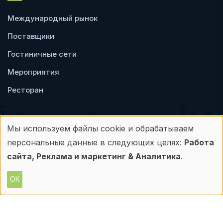
Международный рынок
Поставщики
Гостиничные сети
Мероприятия
Ресторан
Мы используем файлы cookie и обрабатываем
Использование
персональные данные в следующих целях:
Работа
Пользовательское
Политика
персональных
сайта, Реклама и маркетинг & Аналитика
.
соглашение
конфиденциальности
данных
ОК
© Frontdesk.ru, 2006-2026
и
Любое использование материалов с данного
сайта допускается только с письменного
файлов