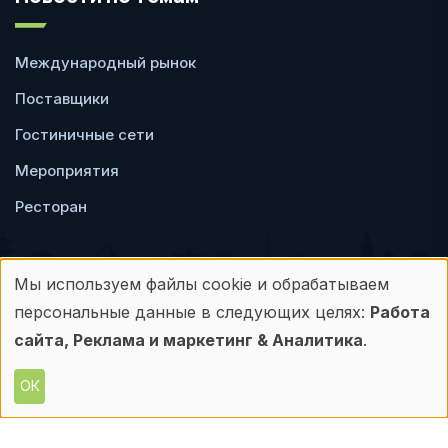
Международный рынок
Поставщики
Гостиничные сети
Мероприятия
Ресторан
Мы используем файлы cookie и обрабатываем
Использование
персональные данные в следующих целях:
Работа
Пользовательское
Политика
персональных
сайта, Реклама и маркетинг & Аналитика
.
соглашение
конфиденциальности
данных
ОК
© Frontdesk.ru, 2006-2026
и
Любое использование материалов с данного
сайта допускается только с письменного