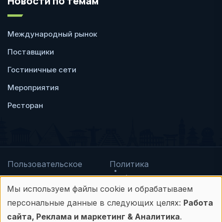
Новости по темам
Международный рынок
Поставщики
Гостиничные сети
Мероприятия
Ресторан
Пользовательское
Политика
соглашение
конфиденциальности
Мы используем файлы cookie и обрабатываем
© Frontdesk.ru, 2006-2026
Использование
персональные данные в следующих целях:
Работа
Любое использование материалов с данного
персональных
сайта, Реклама и маркетинг & Аналитика
.