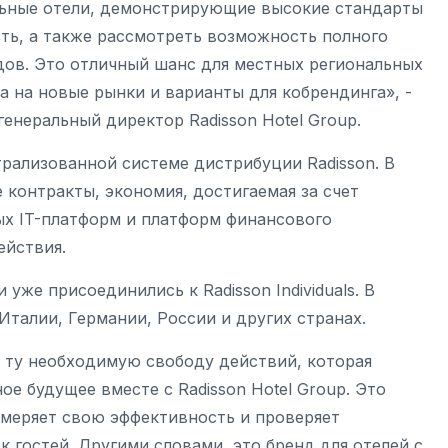
тельные отели, демонстрирующие высокие стандарты
ть, а также рассмотреть возможность полного
дов. Это отличный шанс для местных региональных
 на новые рынки и варианты для кобрендинга», -
 генеральный директор Radisson Hotel Group.
нтрализованной системе дистрибуции Radisson. В
 контракты, экономия, достигаемая за счет
ых IT-платформ и платформ финансового
ействия.
уже присоединились к Radisson Individuals. В
Италии, Германии, России и других странах.
ей ту необходимую свободу действий, которая
ое будущее вместе с Radisson Hotel Group. Это
змеряет свою эффективность и проверяет
 гостей. Другими словами, это бренд для отелей с