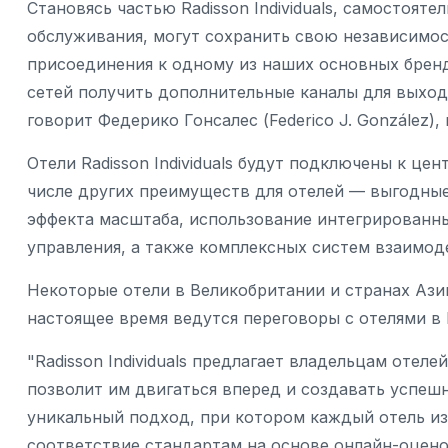
Становясь частью Radisson Individuals, самостоя
обслуживания, могут сохранить свою независимос
присоединения к одному из наших основных брен
сетей получить дополнительные каналы для выхода
говорит Федерико Гонсалес (Federico J. González),
Отели Radisson Individuals будут подключены к це
числе других преимуществ для отелей — выгодные
эффекта масштаба, использование интегрированн
управления, а также комплексных систем взаимод
Некоторые отели в Великобритании и странах Азии 
настоящее время ведутся переговоры с отелями в 
"Radisson Individuals предлагает владельцам отел
позволит им двигаться вперед и создавать успешн
уникальный подход, при котором каждый отель и
соответствие стандартам на основе онлайн-оценок