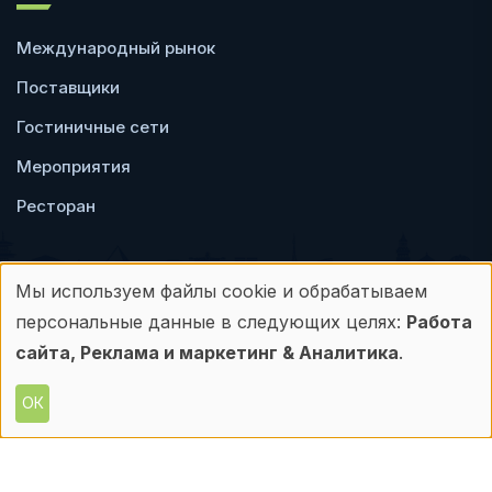
Международный рынок
Поставщики
Гостиничные сети
Мероприятия
Ресторан
Мы используем файлы cookie и обрабатываем
Использование
персональные данные в следующих целях:
Работа
Пользовательское
Политика
персональных
сайта, Реклама и маркетинг & Аналитика
.
соглашение
конфиденциальности
данных
ОК
© Frontdesk.ru, 2006-2026
и
Любое использование материалов с данного
сайта допускается только с письменного
файлов