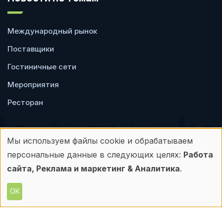
Международный рынок
Поставщики
Гостиничные сети
Мероприятия
Ресторан
Мы используем файлы cookie и обрабатываем
Использование
персональные данные в следующих целях:
Работа
Пользовательское
Политика
персональных
сайта, Реклама и маркетинг & Аналитика
.
соглашение
конфиденциальности
данных
ОК
© Frontdesk.ru, 2006-2026
и
Любое использование материалов с данного
сайта допускается только с письменного