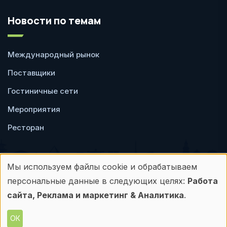
Новости по темам
Международный рынок
Поставщики
Гостиничные сети
Мероприятия
Ресторан
Мы используем файлы cookie и обрабатываем
Использование
персональные данные в следующих целях:
Работа
Пользовательское
Политика
персональных
сайта, Реклама и маркетинг & Аналитика
.
соглашение
конфиденциальности
данных
ОК
© Frontdesk.ru, 2006-2026