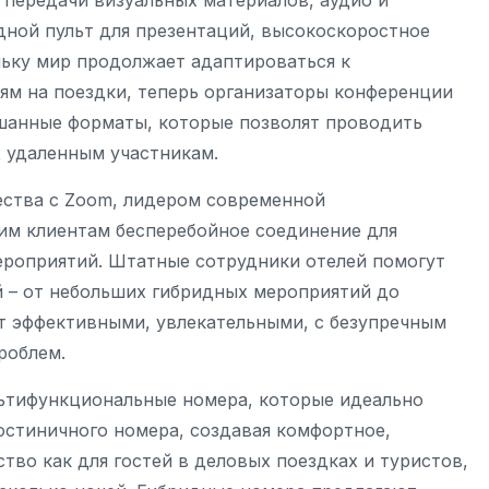
 передачи визуальных материалов, аудио и
дной пульт для презентаций, высокоскоростное
льку мир продолжает адаптироваться к
ям на поездки, теперь организаторы конференции
ешанные форматы, которые позволят проводить
 удаленным участникам.
чества с Zoom, лидером современной
им клиентам бесперебойное соединение для
ероприятий. Штатные сотрудники отелей помогут
 – от небольших гибридных мероприятий до
ут эффективными, увлекательными, с безупречным
роблем.
льтифункциональные номера, которые идеально
остиничного номера, создавая комфортное,
тво как для гостей в деловых поездках и туристов,