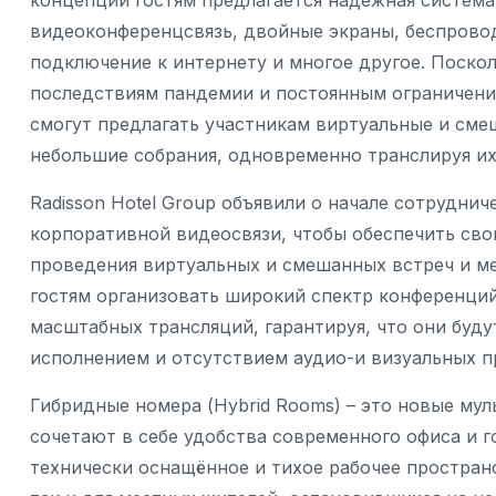
концепции гостям предлагается надежная система
видеоконференцсвязь, двойные экраны, беспрово
подключение к интернету и многое другое. Поско
последствиям пандемии и постоянным ограничени
смогут предлагать участникам виртуальные и см
небольшие собрания, одновременно транслируя их
Radisson Hotel Group объявили о начале сотрудни
корпоративной видеосвязи, чтобы обеспечить сво
проведения виртуальных и смешанных встреч и м
гостям организовать широкий спектр конференций
масштабных трансляций, гарантируя, что они буд
исполнением и отсутствием аудио-и визуальных п
Гибридные номера (Hybrid Rooms) – это новые му
сочетают в себе удобства современного офиса и г
технически оснащённое и тихое рабочее пространс