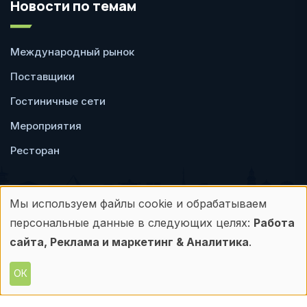
Новости по темам
Международный рынок
Поставщики
Гостиничные сети
Мероприятия
Ресторан
Мы используем файлы cookie и обрабатываем
Использование
персональные данные в следующих целях:
Работа
Пользовательское
Политика
персональных
сайта, Реклама и маркетинг & Аналитика
.
соглашение
конфиденциальности
данных
ОК
© Frontdesk.ru, 2006-2026
и
Любое использование материалов с данного