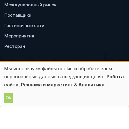
Международный рынок
Поставщики
Гостиничные сети
Мероприятия
Ресторан
Мы используем файлы cookie и обрабатываем
Использование
персональные данные в следующих целях:
Работа
Пользовательское
Политика
персональных
сайта, Реклама и маркетинг & Аналитика
.
соглашение
конфиденциальности
данных
ОК
© Frontdesk.ru, 2006-2026
и
Любое использование материалов с данного
сайта допускается только с письменного
файлов
разрешения его правообладателя.