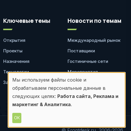
Ключевые темы
Новости по темам
Открытия
Международный рынок
Проекты
Поставщики
Назначения
Гостиничные сети
Технологии
Мероприятия
Мы используем файлы cookie и
Законодательство
Ресторан
Использование
обрабатываем персональные данные в
персональных
следующих целях:
Работа сайта, Реклама и
маркетинг & Аналитика
.
данных
и
ОК
© Frontdesk.ru, 2006-2026