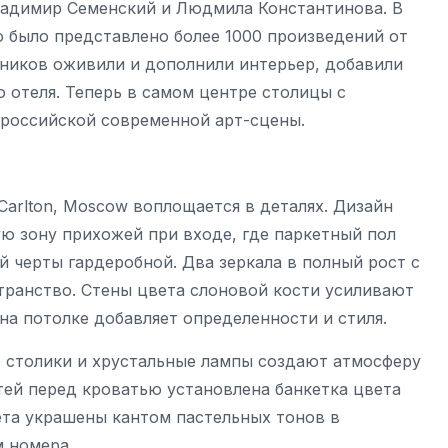
ладимир Семенский и Людмила Константинова. В
о было представлено более 1000 произведений от
жников оживили и дополнили интерьер, добавили
 отеля. Теперь в самом центре столицы с
российской современной арт-сцены.
Carlton, Moscow воплощается в деталях. Дизайн
ую зону прихожей при входе, где паркетный пол
й черты гардеробной. Два зеркала в полный рост с
ранство. Стены цвета слоновой кости усиливают
на потолке добавляет определенности и стиля.
е столики и хрустальные лампы создают атмосферу
тей перед кроватью установлена банкетка цвета
ета украшены кантом пастельных тонов в
 номера.