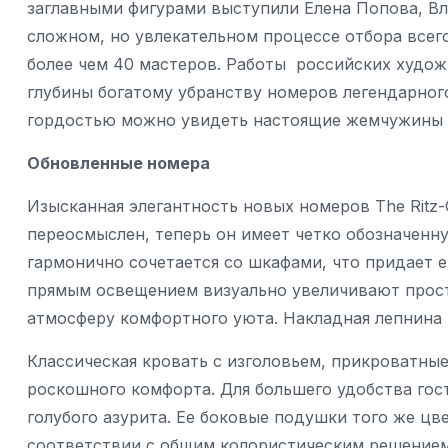
заглавными фигурами выступили Елена Попова, В
сложном, но увлекательном процессе отбора всег
более чем 40 мастеров. Работы российских худо
глубины богатому убранству номеров легендарного
гордостью можно увидеть настоящие жемчужины 
Обновленные номера
Изысканная элегантность новых номеров The Ritz-
переосмыслен, теперь он имеет четко обозначенн
гармонично сочетается со шкафами, что придает е
прямым освещением визуально увеличивают прост
атмосферу комфортного уюта. Накладная лепнина 
Классическая кровать с изголовьем, прикроватны
роскошного комфорта. Для большего удобства гос
голубого азурита. Ее боковые подушки того же цв
соответствии с общим колористическим решением