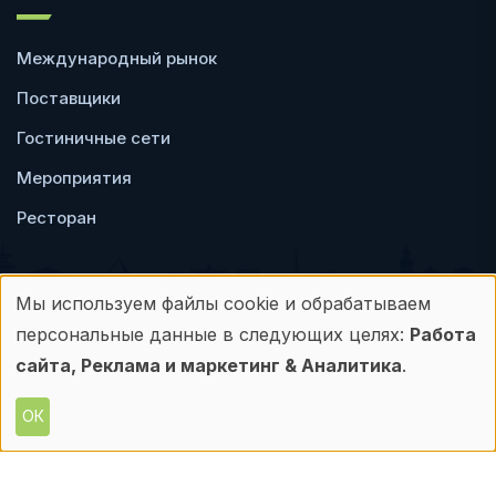
Международный рынок
Поставщики
Гостиничные сети
Мероприятия
Ресторан
Мы используем файлы cookie и обрабатываем
Использование
персональные данные в следующих целях:
Работа
Пользовательское
Политика
персональных
сайта, Реклама и маркетинг & Аналитика
.
соглашение
конфиденциальности
данных
ОК
© Frontdesk.ru, 2006-2026
и
Любое использование материалов с данного
сайта допускается только с письменного