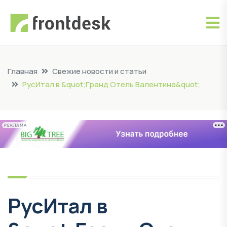
Главная
Свежие новости и статьи
РусИтал в &quot;Гранд Отель Валентина&quot;
РЕКЛАМА
РусИтал в