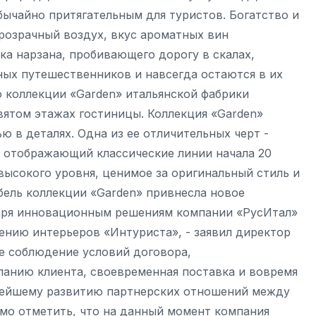
бычайно притягательным для туристов. Богатство и
прозрачный воздух, вкус ароматных вин
ка нарзана, пробивающего дорогу в скалах,
ых путешественников и навсегда остаются в их
 коллекции «Garden» итальянской фабрики
вятом этажах гостиницы. Коллекция «Garden»
 в деталях. Одна из ее отличительных черт -
 отображающий классические линии начала 20
 высокого уровня, ценимое за оригинальный стиль и
ель коллекции «Garden» привнесла новое
даря инновационным решениям компании «РусИтал»
ению интерьеров «Интуриста», - заявил директор
е соблюдение условий договора,
анию клиента, своевременная поставка и вовремя
нейшему развитию партнерских отношений между
имо отметить, что на данный момент компания