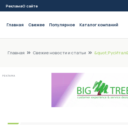
Реклама
О сайте
Main navigation
Главная
Свежее
Популярное
Каталог компаний
Главная
Свежие новости и статьи
&quot;РусИтал&
РЕКЛАМА