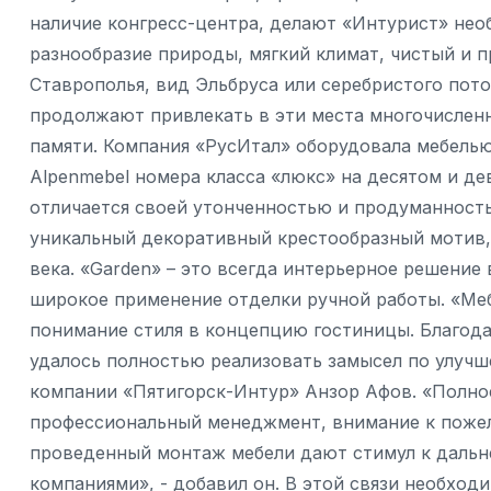
наличие конгресс-центра, делают «Интурист» нео
разнообразие природы, мягкий климат, чистый и 
Ставрополья, вид Эльбруса или серебристого пото
продолжают привлекать в эти места многочисленн
памяти. Компания «РусИтал» оборудовала мебелью
Alpenmebel номера класса «люкс» на десятом и де
отличается своей утонченностью и продуманностью
уникальный декоративный крестообразный мотив,
века. «Garden» – это всегда интерьерное решение
широкое применение отделки ручной работы. «Меб
понимание стиля в концепцию гостиницы. Благо
удалось полностью реализовать замысел по улучш
компании «Пятигорск-Интур» Анзор Афов. «Полно
профессиональный менеджмент, внимание к пожел
проведенный монтаж мебели дают стимул к даль
компаниями», - добавил он. В этой связи необход