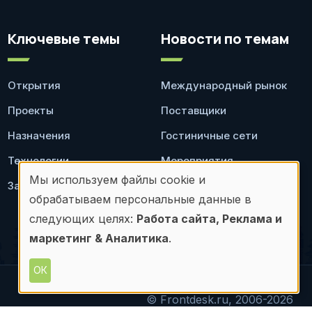
Ключевые темы
Новости по темам
Открытия
Международный рынок
Проекты
Поставщики
Назначения
Гостиничные сети
Технологии
Мероприятия
Мы используем файлы cookie и
Законодательство
Ресторан
Использование
обрабатываем персональные данные в
персональных
следующих целях:
Работа сайта, Реклама и
маркетинг & Аналитика
.
данных
и
ОК
файлов
© Frontdesk.ru, 2006-2026